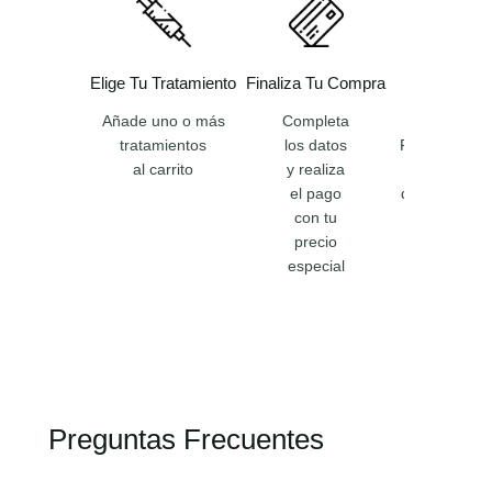
Elige Tu Tratamiento
Finaliza Tu Compra
Confirmaci
Compr
Añade uno o más
Completa
tratamientos
los datos
Recibirás un
al carrito
y realiza
con todos
el pago
datos de tu 
con tu
precio
especial
Preguntas Frecuentes