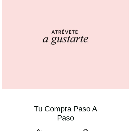
i
s
c
a
n
t
i
d
a
d
Tu Compra Paso A
Paso