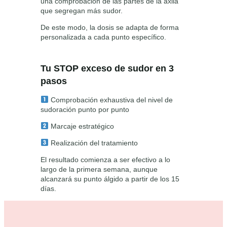
una comprobación de las partes de la axila
,
€
i
que segregan más sudor.
b
0
.
l
De este modo, la dosis se adapta de forma
e
0
personalizada a cada punto específico.
c
€
o
n
.
Tu STOP exceso de sudor en 3
t
pasos
r
a
Comprobación exhaustiva del nivel de
l
sudoración punto por punto
a
h
Marcaje estratégico
i
p
Realización del tratamiento
e
El resultado comienza a ser efectivo a lo
r
largo de la primera semana, aunque
h
alcanzará su punto álgido a partir de los 15
i
días.
d
r
o
s