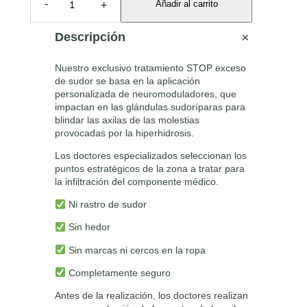
-
Añadir al carrito
+
T
R
o
a
T
O
r
c
A
P
Descripción
E
i
t
X
Nuestro exclusivo tratamiento STOP exceso
g
u
C
de sudor se basa en la aplicación
E
i
a
personalizada de neuromoduladores, que
S
impactan en las glándulas sudoríparas para
O
n
l
blindar las axilas de las molestias
D
a
e
provocadas por la hiperhidrosis.
E
S
l
s
Los doctores especializados seleccionan los
U
puntos estratégicos de la zona a tratar para
e
:
D
la infiltración del componente médico.
O
r
4
R
Ni rastro de sudor
a
5
:
E
Sin hedor
:
0
l
Sin marcas ni cercos en la ropa
i
5
,
n
Completamente seguro
5
0
f
a
0
0
Antes de la realización, los doctores realizan
l