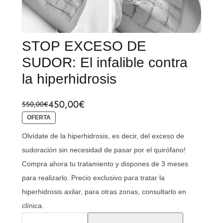
STOP EXCESO DE
SUDOR: El infalible contra
la hiperhidrosis
450,00
€
550,00
€
E
E
P
OFERTA
l
l
R
O
Olvídate de la hiperhidrosis, es decir, del exceso de
p
p
D
sudoración sin necesidad de pasar por el quirófano!
U
r
r
C
Compra ahora tu tratamiento y dispones de 3 meses
T
e
e
O
para realizarlo. Precio exclusivo para tratar la
c
c
E
hiperhidrosis axilar, para otras zonas, consultarlo en
N
i
i
O
clínica.
F
o
o
S
E