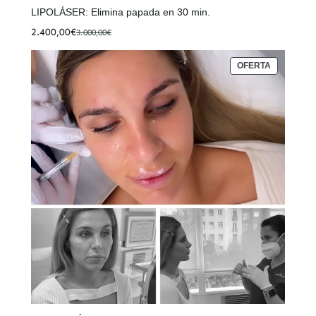
LIPOLÁSER: Elimina papada en 30 min.
2.400,00
€
3.000,00
€
El
El
precio
precio
original
actual
PRODUCT
OFERTA
era:
es:
EN
OFERTA
3.000,00€.
2.400,00€.