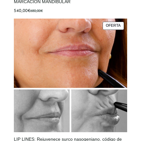
MARCACIÓN MANDIBULAR
540,00
€
680,00
€
El
El
precio
precio
original
actual
PRODUCT
OFERTA
era:
es:
EN
OFERTA
680,00€.
540,00€.
LIP LINES: Rejuvenece surco nasogeniano, código de