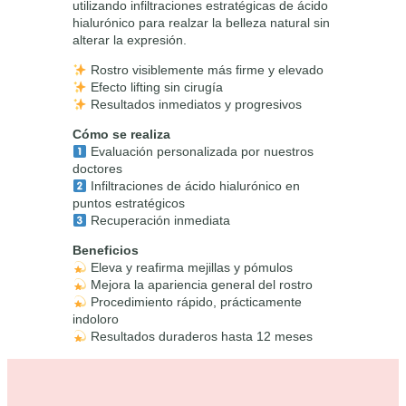
i
t
utilizando infiltraciones estratégicas de ácido
t
hialurónico para realzar la belleza natural sin
i
g
u
alterar la expresión.
d
i
a
a
Rostro visiblemente más firme y elevado
d
n
l
Efecto lifting sin cirugía
Resultados inmediatos y progresivos
a
e
Cómo se realiza
l
s
Evaluación personalizada por nuestros
e
:
doctores
Infiltraciones de ácido hialurónico en
r
5
puntos estratégicos
Recuperación inmediata
a
4
:
0
Beneficios
Eleva y reafirma mejillas y pómulos
7
,
Mejora la apariencia general del rostro
Procedimiento rápido, prácticamente
0
0
indoloro
0
0
Resultados duraderos hasta 12 meses
,
€
0
.