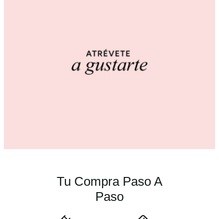
0
€
.
Tu Compra Paso A
Paso