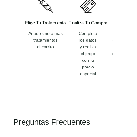
Elige Tu Tratamiento
Finaliza Tu Compra
Confirmaci
Compr
Añade uno o más
Completa
tratamientos
los datos
Recibirás un
al carrito
y realiza
con todos
el pago
datos de tu 
con tu
precio
especial
Preguntas Frecuentes