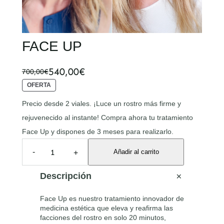
FACE UP
540,00
€
700,00
€
E
E
P
OFERTA
l
l
R
O
Precio desde 2 viales. ¡Luce un rostro más firme y
p
p
D
rejuvenecido al instante! Compra ahora tu tratamiento
U
r
r
C
Face Up y dispones de 3 meses para realizarlo.
T
e
e
F
O
c
c
-
Añadir al carrito
+
A
E
N
C
i
i
O
E
Descripción
F
U
o
o
E
P
R
o
a
Face Up es nuestro tratamiento innovador de
c
T
medicina estética que eleva y reafirma las
a
r
c
A
facciones del rostro en solo 20 minutos,
n