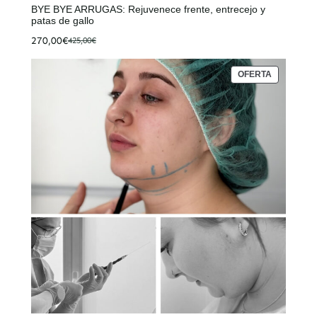
BYE BYE ARRUGAS: Rejuvenece frente, entrecejo y
patas de gallo
270,00
€
425,00
€
El
El
precio
precio
original
actual
PRODUCT
OFERTA
era:
es:
EN
OFERTA
425,00€.
270,00€.