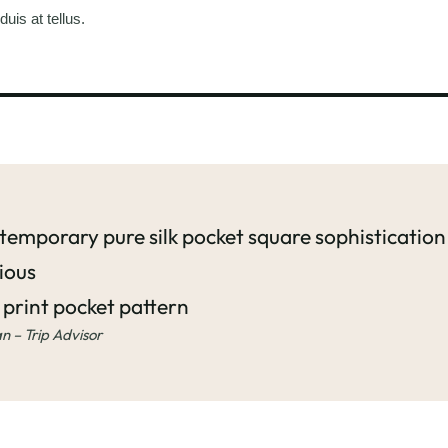
uis at tellus.
emporary pure silk pocket square sophistication
ious
 print pocket pattern
an – Trip Advisor