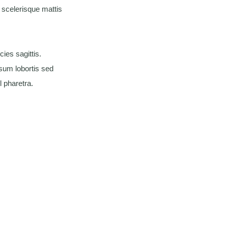
 scelerisque mattis
ies sagittis.
psum lobortis sed
l pharetra.