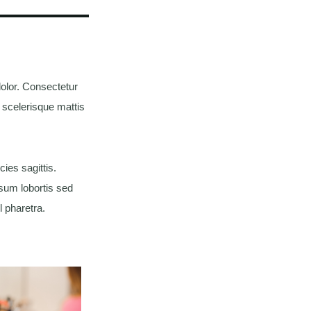
olor. Consectetur
 scelerisque mattis
ies sagittis.
psum lobortis sed
l pharetra.