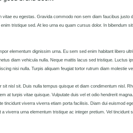
an vitae eu egestas. Gravida commodo non sem diam faucibus justo d
 enim tristique sed. At leo urna eu quam cursus dolor. In bibendum sit
empor elementum dignissim urna. Eu sem sed enim habitant libero ultric
etus diam vehicula nulla. Neque mattis lacus sed tristique. Luctus i
ipiscing nisi nulla. Turpis aliquam feugiat tortor rutrum diam molestie ve
sit nisl sit. Duis nulla tempus quisque et diam condimentum nisl. 
em at turpis vitae quisque. Vulputate duis vel et odio hendrerit magna
te tincidunt viverra viverra etiam porta facilisis. Diam dui euismod e
At a viverra urna elementum tristique ac integer pretium. Vel tincidunt 