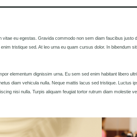
an vitae eu egestas. Gravida commodo non sem diam faucibus justo d
 enim tristique sed. At leo urna eu quam cursus dolor. In bibendum sit
empor elementum dignissim urna. Eu sem sed enim habitant libero ultric
etus diam vehicula nulla. Neque mattis lacus sed tristique. Luctus i
ipiscing nisi nulla. Turpis aliquam feugiat tortor rutrum diam molestie ve