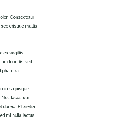
olor. Consectetur
 scelerisque mattis
ies sagittis.
psum lobortis sed
l pharetra.
Rhoncus quisque
. Nec lacus dui
get donec. Pharetra
sed mi nulla lectus