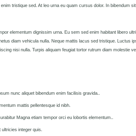
 enim tristique sed. At leo urna eu quam cursus dolor. In bibendum sit
empor elementum dignissim urna. Eu sem sed enim habitant libero ultric
etus diam vehicula nulla. Neque mattis lacus sed tristique. Luctus i
ipiscing nisi nulla. Turpis aliquam feugiat tortor rutrum diam molestie ve
psum nunc aliquet bibendum enim facilisis gravida..
mentum mattis pellentesque id nibh.
urabitur Magna etiam tempor orci eu lobortis elementum..
ultricies integer quis.