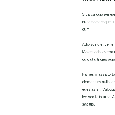
Sit arcu odio aene
nunc scelerisque ut
cum.
Adipiscing et vel t
Malesuada viverra n
odio ut ultricies ad
Fames massa tortor 
elementum nulla lor
egestas sit. Vulputa
leo sed felis urna. 
sagittis.