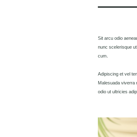
Sit arcu odio aene
nunc scelerisque ut
cum.
Adipiscing et vel t
Malesuada viverra n
odio ut ultricies ad