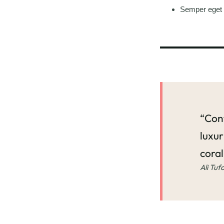
Semper eget d
“Cont
luxur
coral
Ali Tuf