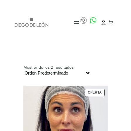
Mostrando los 2 resultados
P
OFERTA
R
O
D
U
C
T
O